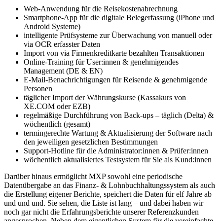
Web-Anwendung für die Reisekostenabrechnung
Smartphone-App für die digitale Belegerfassung (iPhone und
Android Systeme)
intelligente Prüfsysteme zur Überwachung von manuell oder
via OCR erfasster Daten
Import von via Firmenkreditkarte bezahlten Transaktionen
Online-Training für User:innen & genehmigendes
Management (DE & EN)
E-Mail-Benachrichtigungen für Reisende & genehmigende
Personen
täglicher Import der Währungskurse (Kassakurs von
XE.COM oder EZB)
regelmäßige Durchführung von Back-ups – täglich (Delta) &
wöchentlich (gesamt)
termingerechte Wartung & Aktualisierung der Software nach
den jeweiligen gesetzlichen Bestimmungen
Support-Hotline für die Administrator:innen & Prüfer:innen
wöchentlich aktualisiertes Testsystem für Sie als Kund:innen
Darüber hinaus ermöglicht MXP sowohl eine periodische
Datenübergabe an das Finanz- & Lohnbuchhaltungssystem als auch
die Erstellung eigener Berichte, speichert die Daten für elf Jahre ab
und und und. Sie sehen, die Liste ist lang – und dabei haben wir
noch gar nicht die Erfahrungsberichte unserer Referenzkunden
angesprochen. Neben dem eigentlichen System für die vereinfachte